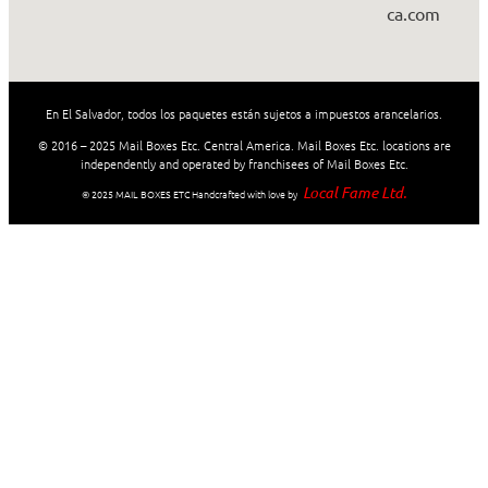
ca.com
En El Salvador, todos los paquetes están sujetos a impuestos arancelarios.
© 2016 – 2025 Mail Boxes Etc. Central America. Mail Boxes Etc. locations are
independently and operated by franchisees of Mail Boxes Etc.
Local Fame Ltd.
© 2025 MAIL BOXES ETC Handcrafted with love by