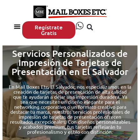
Regístrate
Gratis
Compras por Internet
Impresión y Marketing
Envía y Embala
Sobre MBE
MBE San Salvador
Servicios Personalizados de
Impresión de Tarjetas de
Presentación en El Salvador
En Mail Boxes Etc. El Salvador, nos especializamos en la
creación de tarjetas de presentación de alta calidad
que te ayudarán a dejar una impresión duradera. Ya
sea que necesites un diseño elegante para el
networking corporativo o un formato creativo para
destacar tu marca, nuestros servicios profesionales de
impresión de tarjetas de presentación ofrecen
resultados excepcionales. Con diseños personalizables
y acabados premium, tus tarjetas reflejarán tu
profesionalismo y estilo con distinción.