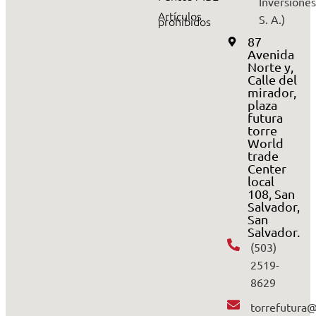
Inversiones
Artículos
S. A.)
prohibidos
87
Avenida
Norte y,
Calle del
mirador,
plaza
futura
torre
World
trade
Center
local
108, San
Salvador,
San
Salvador.
(503)
2519-
8629
torrefutura