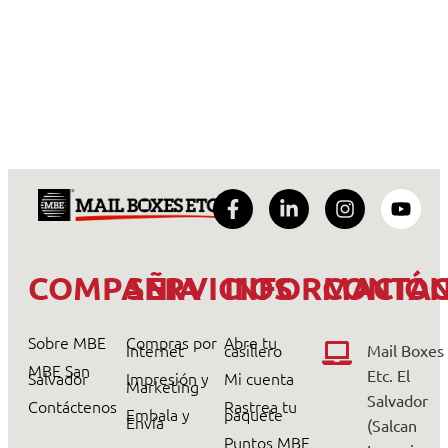
COMPAÑIA
SERVICIOS
INFORMACIÓ
CONTA
Sobre MBE
Compras por
Abre tu
Internet
casillero
Mail Boxes
MBE San
Etc. El
Salvador
Impresión y
Mi cuenta
Marketing
Salvador
Contáctenos
Rastrea tu
Embala y
paquete
Envía
(Salcan
Puntos MBE