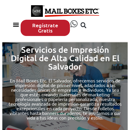
Regístrate
Gratis
Compras por Internet
Impresión y Marketing
Envía y Embala
Sobre MBE
MBE San Salvador
Servicios de Impresión
Digital de Alta Calidad en El
Salvador
En Mail Boxes Etc. El Salvador, ofrecemos servicios de
impresión digital de primer nivel, adaptados a las
necesidades únicas de empresas e individuos. Ya sea
que estés creando materiales de marketing
profesionales o papelería personalizada, nuestra
tecnología avanzada de impresión garantiza resultados
excepcionales en cada proyecto. Desde folletos
vibrantes hasta banners duraderos, te ayudamos a dar
vida a tus ideas con precisión y estilo.