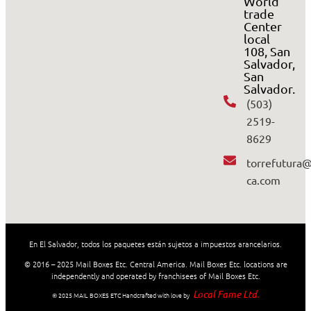
World
trade
Center
local
108, San
Salvador,
San
Salvador.
(503)
2519-
8629
torrefutura
ca.com
En El Salvador, todos los paquetes están sujetos a impuestos arancelarios.
© 2016 – 2025 Mail Boxes Etc. Central America. Mail Boxes Etc. locations are
independently and operated by franchisees of Mail Boxes Etc.
Local Fame Ltd.
© 2025 MAIL BOXES ETC Handcrafted with love by