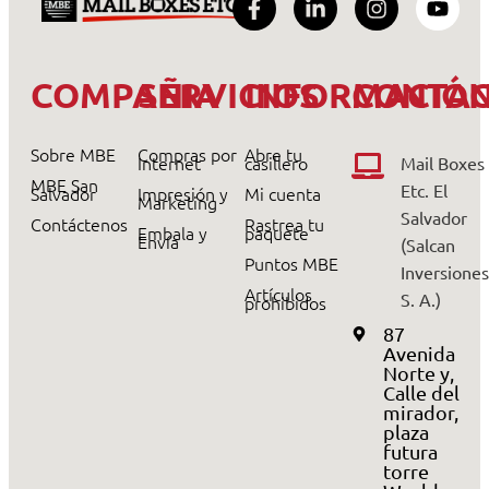
COMPAÑIA
SERVICIOS
INFORMACIÓ
CONTA
Sobre MBE
Compras por
Abre tu
Internet
casillero
Mail Boxes
MBE San
Etc. El
Salvador
Impresión y
Mi cuenta
Marketing
Salvador
Contáctenos
Rastrea tu
Embala y
paquete
Envía
(Salcan
Puntos MBE
Inversiones
Artículos
S. A.)
prohibidos
87
Avenida
Norte y,
Calle del
mirador,
plaza
futura
torre